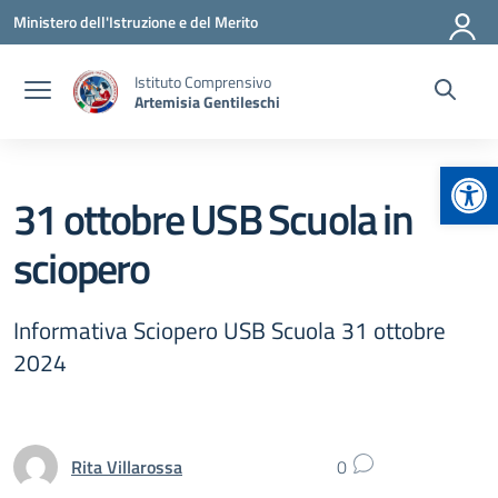
Vai ai contenuti
Vai al menu di navigazione
Vai al footer
Ministero dell'Istruzione e del Merito
Istituto Comprensivo
Artemisia Gentileschi
Apr
31 ottobre USB Scuola in
sciopero
Informativa Sciopero USB Scuola 31 ottobre
2024
Rita Villarossa
0