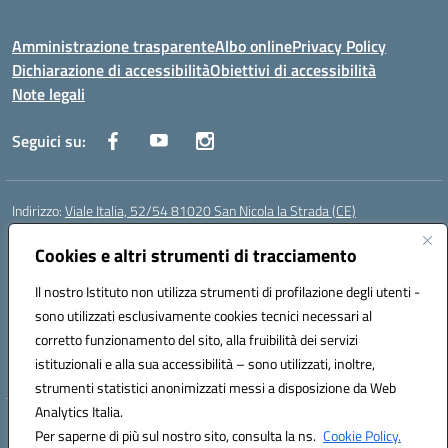
Amministrazione trasparente
Albo online
Privacy Policy
Dichiarazione di accessibilità
Obiettivi di accessibilità
Note legali
Seguici su:
Indirizzo:
Viale Italia, 52/54 81020 San Nicola la Strada (CE)
Centralino:
0823452954
Email:
ceic86700d@istruzione.it
Posta elettronica certificata (PEC):
Cookies e altri strumenti di tracciamento
ceic86700d@pec.istruzione.it
Codice fiscale: 93081990611
Il nostro Istituto non utilizza strumenti di profilazione degli utenti -
Codice meccanografico:
CEIC86700D
sono utilizzati esclusivamente cookies tecnici necessari al
Codice Indice delle Pubbliche Amministrazioni (IPA): istsc_ceic86700d
corretto funzionamento del sito, alla fruibilità dei servizi
Codice unico di fatturazione (CUF): XLWGV9
istituzionali e alla sua accessibilità – sono utilizzati, inoltre,
strumenti statistici anonimizzati messi a disposizione da Web
Analytics Italia.
Hosting & Powered by 3D Solution S.r.l.
Per saperne di più sul nostro sito, consulta la ns.
Cookie Policy.