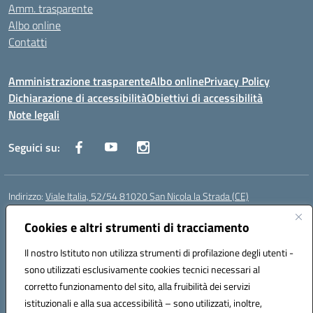
Amm. trasparente
Albo online
Contatti
Amministrazione trasparente
Albo online
Privacy Policy
Dichiarazione di accessibilità
Obiettivi di accessibilità
Note legali
Seguici su:
Indirizzo:
Viale Italia, 52/54 81020 San Nicola la Strada (CE)
Centralino:
0823452954
Email:
ceic86700d@istruzione.it
Posta elettronica certificata (PEC):
Cookies e altri strumenti di tracciamento
ceic86700d@pec.istruzione.it
Codice fiscale: 93081990611
Il nostro Istituto non utilizza strumenti di profilazione degli utenti -
Codice meccanografico:
CEIC86700D
sono utilizzati esclusivamente cookies tecnici necessari al
Codice Indice delle Pubbliche Amministrazioni (IPA): istsc_ceic86700d
corretto funzionamento del sito, alla fruibilità dei servizi
Codice unico di fatturazione (CUF): XLWGV9
istituzionali e alla sua accessibilità – sono utilizzati, inoltre,