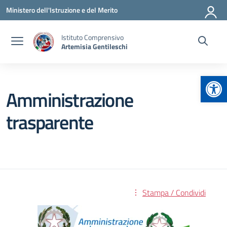
Vai ai contenuti
Vai al menu di navigazione
Vai al footer
Ministero dell'Istruzione e del Merito
Istituto Comprensivo
Artemisia Gentileschi
Apr
Amministrazione
trasparente
Stampa / Condividi