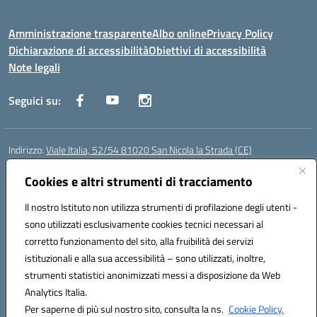
Amministrazione trasparente
Albo online
Privacy Policy
Dichiarazione di accessibilità
Obiettivi di accessibilità
Note legali
Seguici su:
Indirizzo:
Viale Italia, 52/54 81020 San Nicola la Strada (CE)
Centralino:
0823452954
Email:
ceic86700d@istruzione.it
Posta elettronica certificata (PEC):
Cookies e altri strumenti di tracciamento
ceic86700d@pec.istruzione.it
Codice fiscale: 93081990611
Il nostro Istituto non utilizza strumenti di profilazione degli utenti -
Codice meccanografico:
CEIC86700D
sono utilizzati esclusivamente cookies tecnici necessari al
Codice Indice delle Pubbliche Amministrazioni (IPA): istsc_ceic86700d
corretto funzionamento del sito, alla fruibilità dei servizi
Codice unico di fatturazione (CUF): XLWGV9
istituzionali e alla sua accessibilità – sono utilizzati, inoltre,
strumenti statistici anonimizzati messi a disposizione da Web
Analytics Italia.
Hosting & Powered by 3D Solution S.r.l.
Per saperne di più sul nostro sito, consulta la ns.
Cookie Policy.