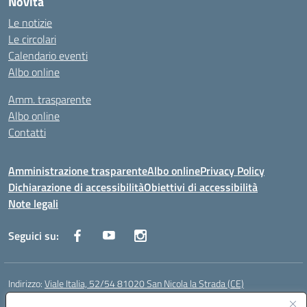
Novità
Le notizie
Le circolari
Calendario eventi
Albo online
Amm. trasparente
Albo online
Contatti
Amministrazione trasparente
Albo online
Privacy Policy
Dichiarazione di accessibilità
Obiettivi di accessibilità
Note legali
Seguici su:
Indirizzo:
Viale Italia, 52/54 81020 San Nicola la Strada (CE)
Centralino:
0823452954
Email:
ceic86700d@istruzione.it