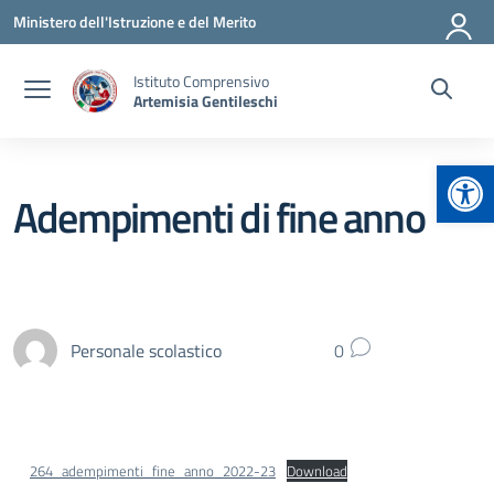
Vai ai contenuti
Vai al menu di navigazione
Vai al footer
Ministero dell'Istruzione e del Merito
Istituto Comprensivo
Artemisia Gentileschi
Apr
Adempimenti di fine anno
Personale scolastico
0
264_adempimenti_fine_anno_2022-23
Download