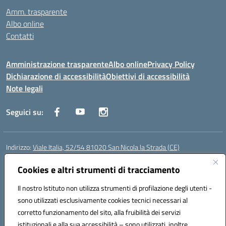
Amm. trasparente
Albo online
Contatti
Amministrazione trasparente
Albo online
Privacy Policy
Dichiarazione di accessibilità
Obiettivi di accessibilità
Note legali
Seguici su:
Indirizzo:
Viale Italia, 52/54 81020 San Nicola la Strada (CE)
Centralino:
0823452954
Email:
ceic86700d@istruzione.it
Posta elettronica certificata (PEC):
Cookies e altri strumenti di tracciamento
ceic86700d@pec.istruzione.it
Codice fiscale: 93081990611
Il nostro Istituto non utilizza strumenti di profilazione degli utenti -
Codice meccanografico:
CEIC86700D
sono utilizzati esclusivamente cookies tecnici necessari al
Codice Indice delle Pubbliche Amministrazioni (IPA): istsc_ceic86700d
corretto funzionamento del sito, alla fruibilità dei servizi
Codice unico di fatturazione (CUF): XLWGV9
istituzionali e alla sua accessibilità – sono utilizzati, inoltre,