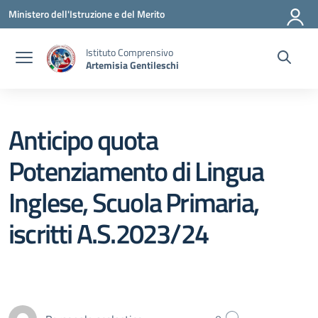
Vai ai contenuti
Vai al menu di navigazione
Vai al footer
Ministero dell'Istruzione e del Merito
Istituto Comprensivo
Artemisia Gentileschi
Anticipo quota
Potenziamento di Lingua
Inglese, Scuola Primaria,
iscritti A.S.2023/24