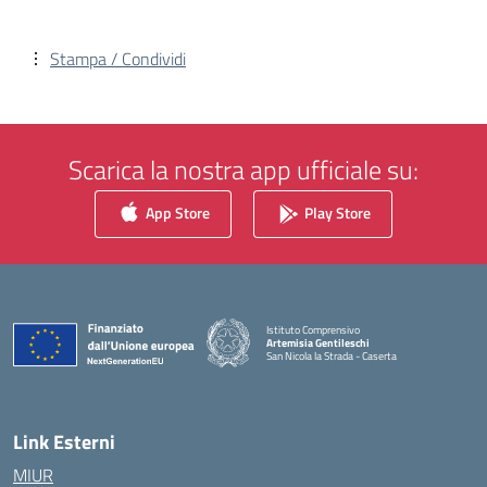
Stampa / Condividi
Scarica la nostra app ufficiale su:
App Store
Play Store
Istituto Comprensivo
Artemisia Gentileschi
San Nicola la Strada - Caserta
— Visita la pagina iniziale della scuola
Link Esterni
MIUR