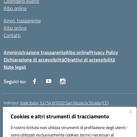
Calendario eventi
Albo online
Amm. trasparente
Albo online
Contatti
Amministrazione trasparente
Albo online
Privacy Policy
Dichiarazione di accessibilità
Obiettivi di accessibilità
Note legali
Seguici su:
Indirizzo:
Viale Italia, 52/54 81020 San Nicola la Strada (CE)
Centralino:
0823452954
Email:
ceic86700d@istruzione.it
Posta elettronica certificata (PEC):
Cookies e altri strumenti di tracciamento
ceic86700d@pec.istruzione.it
Codice fiscale: 93081990611
Il nostro Istituto non utilizza strumenti di profilazione degli utenti -
Codice meccanografico:
CEIC86700D
sono utilizzati esclusivamente cookies tecnici necessari al