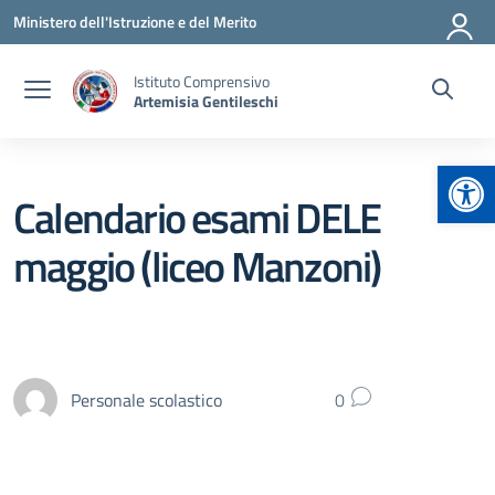
Vai ai contenuti
Vai al menu di navigazione
Vai al footer
Ministero dell'Istruzione e del Merito
Istituto Comprensivo
Artemisia Gentileschi
Apr
Calendario esami DELE
maggio (liceo Manzoni)
Personale scolastico
0