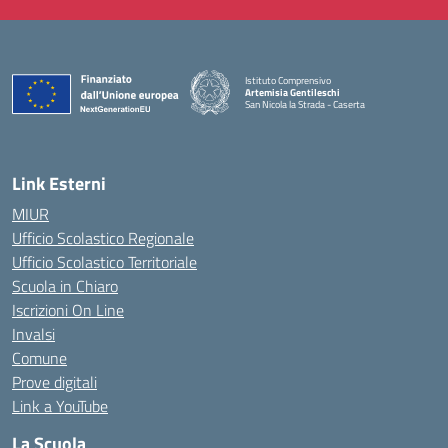
Istituto Comprensivo
Artemisia Gentileschi
San Nicola la Strada - Caserta
— Visita la pagina iniziale della scuola
Link Esterni
MIUR
Ufficio Scolastico Regionale
Ufficio Scolastico Territoriale
Scuola in Chiaro
Iscrizioni On Line
Invalsi
Comune
Prove digitali
Link a YouTube
La Scuola