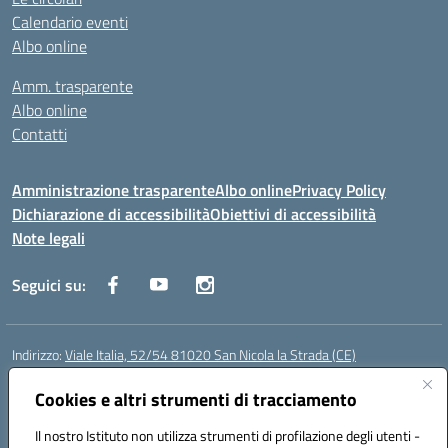
Calendario eventi
Albo online
Amm. trasparente
Albo online
Contatti
Amministrazione trasparente
Albo online
Privacy Policy
Dichiarazione di accessibilità
Obiettivi di accessibilità
Note legali
Seguici su:
Indirizzo:
Viale Italia, 52/54 81020 San Nicola la Strada (CE)
Centralino:
0823452954
Email:
ceic86700d@istruzione.it
Posta elettronica certificata (PEC):
Cookies e altri strumenti di tracciamento
ceic86700d@pec.istruzione.it
Codice fiscale: 93081990611
Il nostro Istituto non utilizza strumenti di profilazione degli utenti -