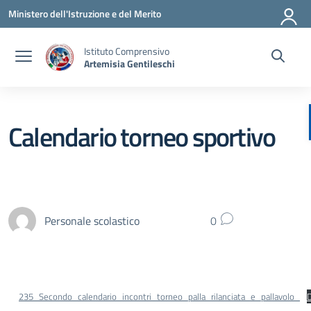
Vai ai contenuti
Vai al menu di navigazione
Vai al footer
Ministero dell'Istruzione e del Merito
Istituto Comprensivo
Artemisia Gentileschi
Calendario torneo sportivo
Personale scolastico
0
235_Secondo_calendario_incontri_torneo_palla_rilanciata_e_pallavolo_