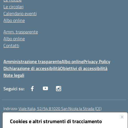
Le circolari
Calendario eventi
Albo online
Amm. trasparente
Albo online
Contatti
Amministrazione trasparente
Albo online
Privacy Policy
Dichiarazione di accessibilità
Obiettivi di accessibilità
Note legali
Seguici su:
Indirizzo:
Viale Italia, 52/54 81020 San Nicola la Strada (CE)
Centralino:
0823452954
Email:
ceic86700d@istruzione.it
Posta elettronica certificata (PEC):
Cookies e altri strumenti di tracciamento
ceic86700d@pec.istruzione.it