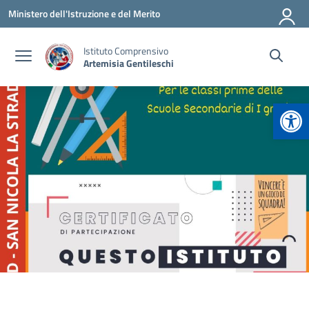
Vai ai contenuti
Vai al menu di navigazione
Vai al footer
Ministero dell'Istruzione e del Merito
Istituto Comprensivo
Artemisia Gentileschi
Apr