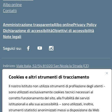
Albo online
Contatti
Amministrazione trasparente
Albo online
Privacy Policy
Dichiarazione di accessibilità
Obiettivi di accessibilità
Note legali
Seguici su:
Indirizzo:
Viale Italia, 52/54 81020 San Nicola la Strada (CE)
Centralino:
0823452954
Email:
ceic86700d@istruzione.it
Posta elettronica certificata (PEC):
Cookies e altri strumenti di tracciamento
ceic86700d@pec.istruzione.it
Codice fiscale: 93081990611
Il nostro Istituto non utilizza strumenti di profilazione degli utenti -
Codice meccanografico:
CEIC86700D
sono utilizzati esclusivamente cookies tecnici necessari al
Codice Indice delle Pubbliche Amministrazioni (IPA): istsc_ceic86700d
corretto funzionamento del sito, alla fruibilità dei servizi
Codice unico di fatturazione (CUF): XLWGV9
istituzionali e alla sua accessibilità – sono utilizzati, inoltre,
strumenti statistici anonimizzati messi a disposizione da Web