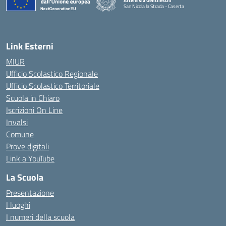
Artemisia Gentileschi
San Nicola la Strada - Caserta
— Visita la pagina iniziale della scuola
Link Esterni
MIUR
Ufficio Scolastico Regionale
Ufficio Scolastico Territoriale
Scuola in Chiaro
Iscrizioni On Line
Invalsi
Comune
Prove digitali
Link a YouTube
La Scuola
Presentazione
I luoghi
I numeri della scuola