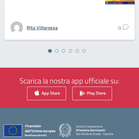
Rita Villarossa
0
Scarica la nostra app ufficiale su:
App Store
Play Store
Istituto Comprensivo
Artemisia Gentileschi
San Nicola la Strada - Caserta
— Visita la pagina iniziale della scuola