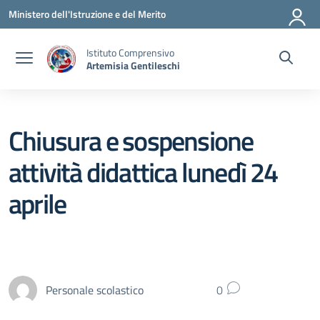
Vai ai contenuti
Vai al menu di navigazione
Vai al footer
Ministero dell'Istruzione e del Merito
Istituto Comprensivo
Artemisia Gentileschi
Chiusura e sospensione
attività didattica lunedì 24
aprile
Personale scolastico
0