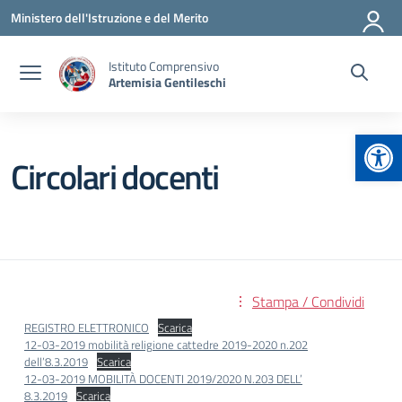
Vai ai contenuti
Vai al menu di navigazione
Vai al footer
Ministero dell'Istruzione e del Merito
Istituto Comprensivo
Artemisia Gentileschi
Apr
Circolari docenti
Stampa / Condividi
REGISTRO ELETTRONICO
Scarica
12-03-2019 mobilità religione cattedre 2019-2020 n.202
dell’8.3.2019
Scarica
12-03-2019 MOBILITÀ DOCENTI 2019/2020 N.203 DELL’
8.3.2019
Scarica