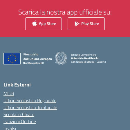
Scarica la nostra app ufficiale su:
App Store
Play Store
Istituto Comprensivo
Artemisia Gentileschi
San Nicola la Strada - Caserta
— Visita la pagina iniziale della scuola
Link Esterni
MIUR
Ufficio Scolastico Regionale
Ufficio Scolastico Territoriale
Scuola in Chiaro
Iscrizioni On Line
Invalsi