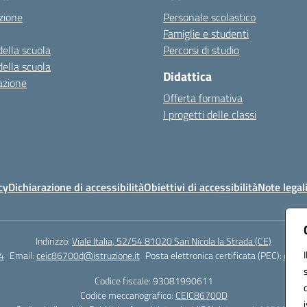
zione
Personale scolastico
Famiglie e studenti
della scuola
Percorsi di studio
della scuola
Didattica
azione
Offerta formativa
I progetti delle classi
cy
Dichiarazione di accessibilità
Obiettivi di accessibilità
Note legal
Indirizzo:
Viale Italia, 52/54 81020 San Nicola la Strada (CE)
4
Email:
ceic86700d@istruzione.it
Posta elettronica certificata (PEC):
ceic8
Codice fiscale: 93081990611
Codice meccanografico:
CEIC86700D