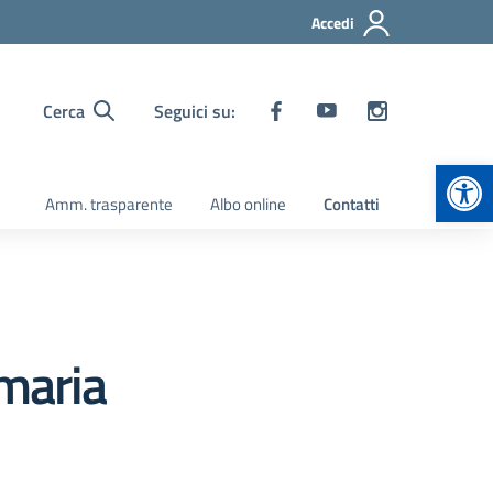
Accedi
Cerca
Seguici su:
Apr
Amm. trasparente
Albo online
Contatti
imaria