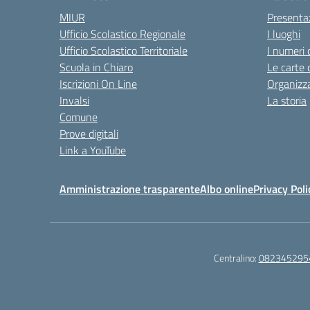
MIUR
Presenta
Ufficio Scolastico Regionale
I luoghi
Ufficio Scolastico Territoriale
I numeri 
Scuola in Chiaro
Le carte 
Iscrizioni On Line
Organizz
Invalsi
La storia
Comune
Prove digitali
Link a YouTube
Amministrazione trasparente
Albo online
Privacy Poli
Centralino:
082345295