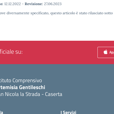
o:
12.12.2022
-
Revisione:
27.06.2023
ove diversamente specificato, questo articolo è stato rilasciato sott
iciale su:
App
tituto Comprensivo
temisia Gentileschi
n Nicola la Strada - Caserta
Visita la pagina iniziale della scuola
la
I Servizi