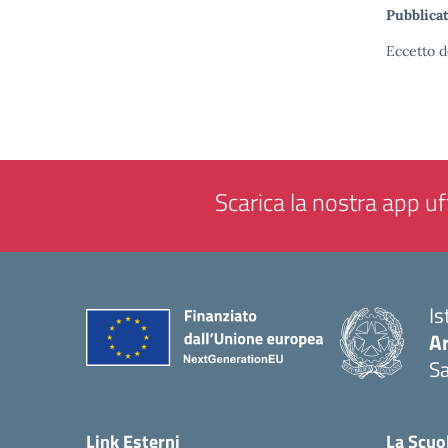
Pubblicat
Eccetto d
Scarica la nostra app uff
Is
Ar
Sa
— 
Link Esterni
La Scuo