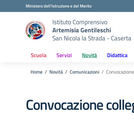
Vai ai contenuti
Vai al menu di navigazione
Vai al footer
Ministero dell'Istruzione e del Merito
Istituto Comprensivo
Artemisia Gentileschi
San Nicola la Strada - Caserta
Scuola
Servizi
Novità
Didattica
Home
Novità
Comunicazioni
Convocazione 
Convocazione colleg