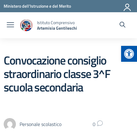
Vai ai contenuti
Vai al menu di navigazione
Vai al footer
Ministero dell'Istruzione e del Merito
Istituto Comprensivo
Artemisia Gentileschi
Apr
Convocazione consiglio
straordinario classe 3^F
scuola secondaria
Personale scolastico
0