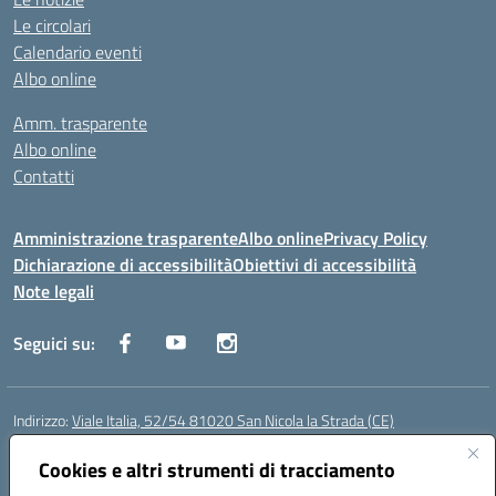
Le circolari
Calendario eventi
Albo online
Amm. trasparente
Albo online
Contatti
Amministrazione trasparente
Albo online
Privacy Policy
Dichiarazione di accessibilità
Obiettivi di accessibilità
Note legali
Seguici su:
Indirizzo:
Viale Italia, 52/54 81020 San Nicola la Strada (CE)
Centralino:
0823452954
Email:
ceic86700d@istruzione.it
Posta elettronica certificata (PEC):
Cookies e altri strumenti di tracciamento
ceic86700d@pec.istruzione.it