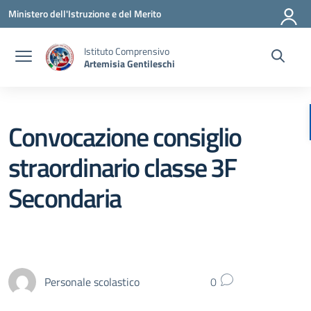
Vai ai contenuti
Vai al menu di navigazione
Vai al footer
Ministero dell'Istruzione e del Merito
Istituto Comprensivo
Artemisia Gentileschi
Convocazione consiglio
straordinario classe 3F
Secondaria
Personale scolastico
0