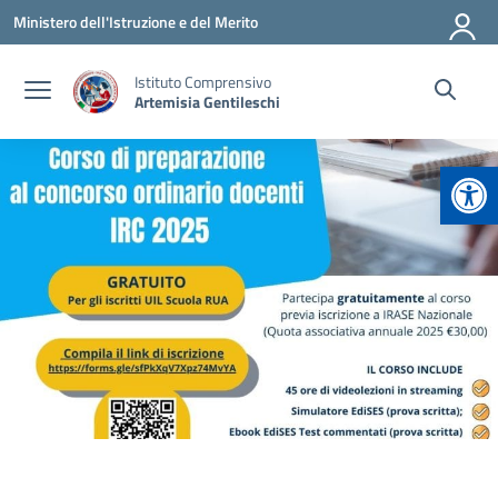
Vai ai contenuti
Vai al menu di navigazione
Vai al footer
Ministero dell'Istruzione e del Merito
Istituto Comprensivo
Artemisia Gentileschi
Apr