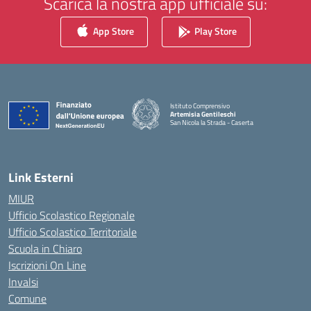
Scarica la nostra app ufficiale su:
App Store
Play Store
Istituto Comprensivo
Artemisia Gentileschi
San Nicola la Strada - Caserta
— Visita la pagina iniziale della scuola
Link Esterni
MIUR
Ufficio Scolastico Regionale
Ufficio Scolastico Territoriale
Scuola in Chiaro
Iscrizioni On Line
Invalsi
Comune