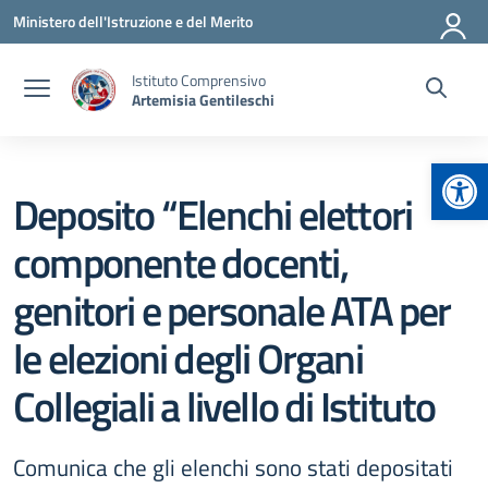
Vai ai contenuti
Vai al menu di navigazione
Vai al footer
Ministero dell'Istruzione e del Merito
Istituto Comprensivo
Artemisia Gentileschi
Apr
Deposito “Elenchi elettori
componente docenti,
genitori e personale ATA per
le elezioni degli Organi
Collegiali a livello di Istituto
Comunica che gli elenchi sono stati depositati