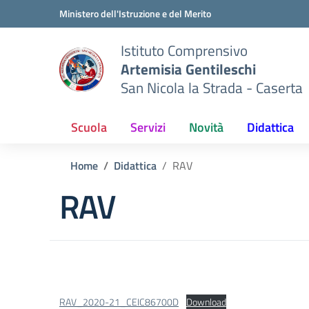
Vai ai contenuti
Vai al menu di navigazione
Vai al footer
Ministero dell'Istruzione e del Merito
Istituto Comprensivo
Artemisia Gentileschi
San Nicola la Strada - Caserta
Scuola
Servizi
Novità
Didattica
Home
Didattica
RAV
RAV
RAV_2020-21_CEIC86700D
Download