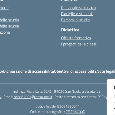
zione
Personale scolastico
Famiglie e studenti
della scuola
Percorsi di studio
della scuola
Didattica
azione
Offerta formativa
I progetti delle classi
cy
Dichiarazione di accessibilità
Obiettivi di accessibilità
Note legal
Indirizzo:
Viale Italia, 52/54 81020 San Nicola la Strada (CE)
4
Email:
ceic86700d@istruzione.it
Posta elettronica certificata (PEC):
ceic8
Codice fiscale: 93081990611
Codice meccanografico:
CEIC86700D