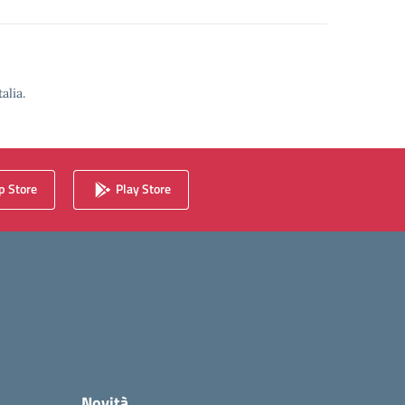
alia.
 Store
Play Store
Novità