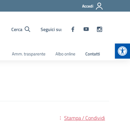
Accedi
Cerca
Seguici su:
Apr
Amm. trasparente
Albo online
Contatti
Stampa / Condividi