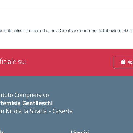
è stato rilasciato sotto Licenza Creative Commons Attribuzione 4.0 It
iciale su:
App
tituto Comprensivo
temisia Gentileschi
n Nicola la Strada - Caserta
Visita la pagina iniziale della scuola
la
I Servizi