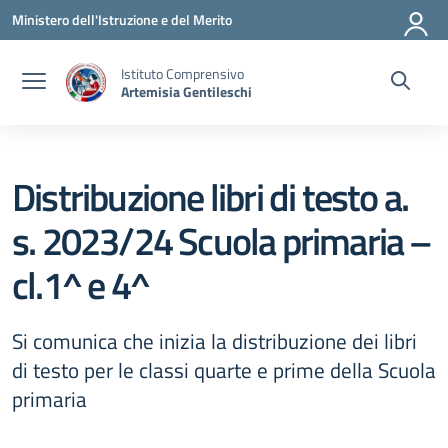
Vai ai contenuti
Vai al menu di navigazione
Vai al footer
Ministero dell'Istruzione e del Merito
Istituto Comprensivo
Artemisia Gentileschi
Distribuzione libri di testo a.
s. 2023/24 Scuola primaria –
cl.1^ e 4^
Si comunica che inizia la distribuzione dei libri
di testo per le classi quarte e prime della Scuola
primaria