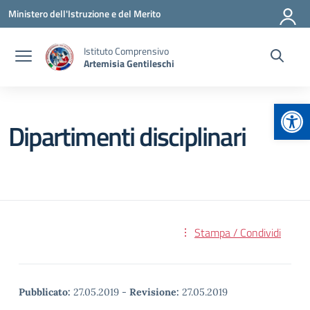
Vai ai contenuti
Vai al menu di navigazione
Vai al footer
Ministero dell'Istruzione e del Merito
Istituto Comprensivo
Artemisia Gentileschi
Apr
Dipartimenti disciplinari
Stampa / Condividi
Pubblicato:
27.05.2019
-
Revisione:
27.05.2019