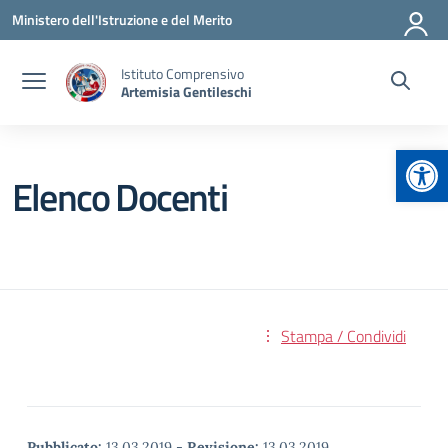
Vai ai contenuti
Vai al menu di navigazione
Vai al footer
Ministero dell'Istruzione e del Merito
Istituto Comprensivo
Artemisia Gentileschi
Apr
Elenco Docenti
Stampa / Condividi
Pubblicato:
13.03.2019
-
Revisione:
13.03.2019