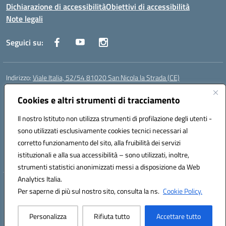
Dichiarazione di accessibilità
Obiettivi di accessibilità
Note legali
Seguici su:
Indirizzo:
Viale Italia, 52/54 81020 San Nicola la Strada (CE)
Centralino:
0823452954
Email:
ceic86700d@istruzione.it
Posta elettronica certificata (PEC):
Cookies e altri strumenti di tracciamento
ceic86700d@pec.istruzione.it
Codice fiscale: 93081990611
Il nostro Istituto non utilizza strumenti di profilazione degli utenti -
Codice meccanografico:
CEIC86700D
sono utilizzati esclusivamente cookies tecnici necessari al
Codice Indice delle Pubbliche Amministrazioni (IPA): istsc_ceic86700d
corretto funzionamento del sito, alla fruibilità dei servizi
Codice unico di fatturazione (CUF): XLWGV9
istituzionali e alla sua accessibilità – sono utilizzati, inoltre,
strumenti statistici anonimizzati messi a disposizione da Web
Analytics Italia.
Hosting & Powered by 3D Solution S.r.l.
Per saperne di più sul nostro sito, consulta la ns.
Cookie Policy.
Concept & Design by Designers Italia
Personalizza
Rifiuta tutto
Accettare tutto