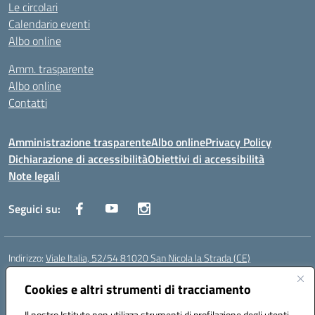
Le circolari
Calendario eventi
Albo online
Amm. trasparente
Albo online
Contatti
Amministrazione trasparente
Albo online
Privacy Policy
Dichiarazione di accessibilità
Obiettivi di accessibilità
Note legali
Seguici su:
Indirizzo:
Viale Italia, 52/54 81020 San Nicola la Strada (CE)
Centralino:
0823452954
Email:
ceic86700d@istruzione.it
Posta elettronica certificata (PEC):
Cookies e altri strumenti di tracciamento
ceic86700d@pec.istruzione.it
Codice fiscale: 93081990611
Il nostro Istituto non utilizza strumenti di profilazione degli utenti -