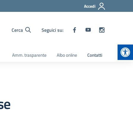
Accedi
Cerca
Seguici su:
Apr
Amm. trasparente
Albo online
Contatti
sse