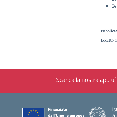
Ge
Pubblicat
Eccetto d
Scarica la nostra app uff
Is
Ar