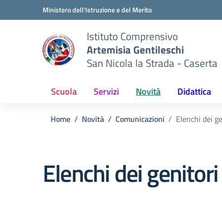
Vai ai contenuti
Vai al menu di navigazione
Vai al footer
Ministero dell'Istruzione e del Merito
Istituto Comprensivo
Artemisia Gentileschi
San Nicola la Strada - Caserta
Scuola
Servizi
Novità
Didattica
Home
Novità
Comunicazioni
Elenchi dei ge
Elenchi dei genitori 