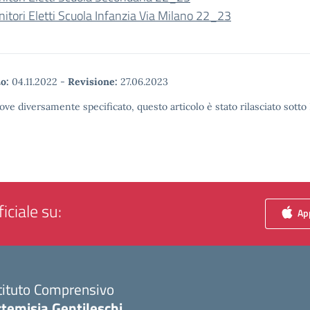
nitori Eletti Scuola Infanzia Via Milano 22_23
o:
04.11.2022
-
Revisione:
27.06.2023
ove diversamente specificato, questo articolo è stato rilasciato sott
iciale su:
App
tituto Comprensivo
temisia Gentileschi