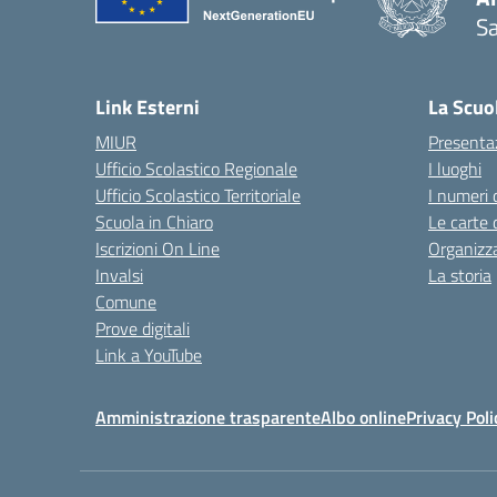
Sa
— 
Link Esterni
La Scuo
MIUR
Presenta
Ufficio Scolastico Regionale
I luoghi
Ufficio Scolastico Territoriale
I numeri 
Scuola in Chiaro
Le carte 
Iscrizioni On Line
Organizz
Invalsi
La storia
Comune
Prove digitali
Link a YouTube
Amministrazione trasparente
Albo online
Privacy Poli