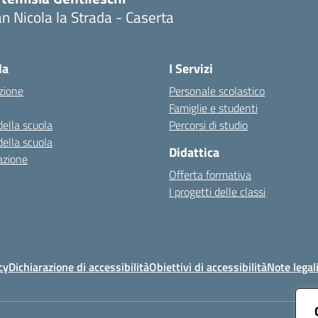
n Nicola la Strada - Caserta
Visita la pagina iniziale della scuola
la
I Servizi
zione
Personale scolastico
Famiglie e studenti
della scuola
Percorsi di studio
della scuola
Didattica
azione
Offerta formativa
I progetti delle classi
cy
Dichiarazione di accessibilità
Obiettivi di accessibilità
Note legal