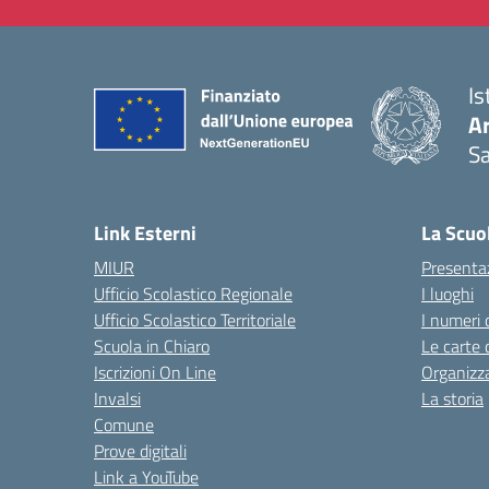
Is
Ar
Sa
— 
Link Esterni
La Scuo
MIUR
Presenta
Ufficio Scolastico Regionale
I luoghi
Ufficio Scolastico Territoriale
I numeri 
Scuola in Chiaro
Le carte 
Iscrizioni On Line
Organizz
Invalsi
La storia
Comune
Prove digitali
Link a YouTube