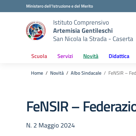
Vai ai contenuti
Vai al menu di navigazione
Vai al footer
Ministero dell'Istruzione e del Merito
Istituto Comprensivo
Artemisia Gentileschi
San Nicola la Strada - Caserta
Scuola
Servizi
Novità
Didattica
Home
Novità
Albo Sindacale
FeNSIR – Fede
FeNSIR – Federazion
N. 2 Maggio 2024