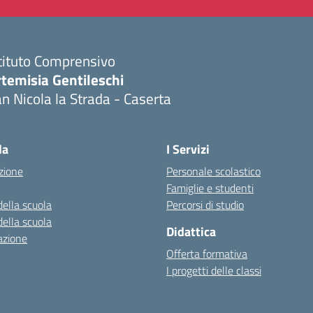
tituto Comprensivo
temisia Gentileschi
n Nicola la Strada - Caserta
Visita la pagina iniziale della scuola
la
I Servizi
zione
Personale scolastico
Famiglie e studenti
della scuola
Percorsi di studio
della scuola
Didattica
azione
Offerta formativa
I progetti delle classi