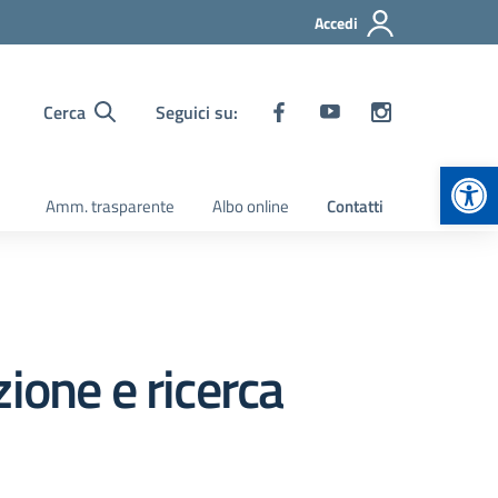
Accedi
Cerca
Seguici su:
Apr
Amm. trasparente
Albo online
Contatti
ione e ricerca