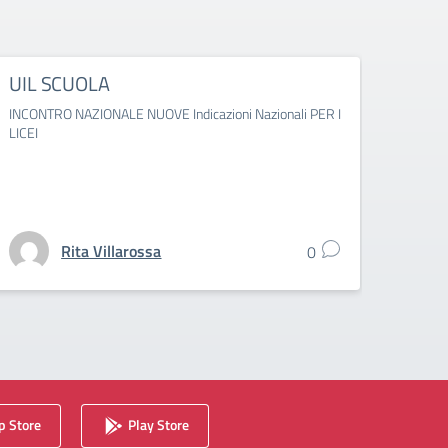
UIL SCUOLA
SNA
INCONTRO NAZIONALE NUOVE Indicazioni Nazionali PER I
Numer
LICEI
Rita Villarossa
0
 Store
Play Store