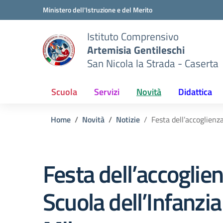
Vai ai contenuti
Vai al menu di navigazione
Vai al footer
Ministero dell'Istruzione e del Merito
Istituto Comprensivo
Artemisia Gentileschi
San Nicola la Strada - Caserta
Scuola
Servizi
Novità
Didattica
Home
Novità
Notizie
Festa dell’accoglienz
Festa dell’accoglie
Scuola dell’Infanzia