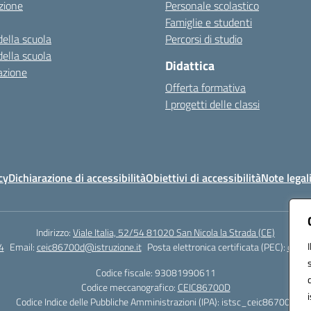
zione
Personale scolastico
Famiglie e studenti
della scuola
Percorsi di studio
della scuola
Didattica
azione
Offerta formativa
I progetti delle classi
cy
Dichiarazione di accessibilità
Obiettivi di accessibilità
Note legal
Indirizzo:
Viale Italia, 52/54 81020 San Nicola la Strada (CE)
4
Email:
ceic86700d@istruzione.it
Posta elettronica certificata (PEC):
ceic8
Codice fiscale: 93081990611
Codice meccanografico:
CEIC86700D
Codice Indice delle Pubbliche Amministrazioni (IPA): istsc_ceic86700d