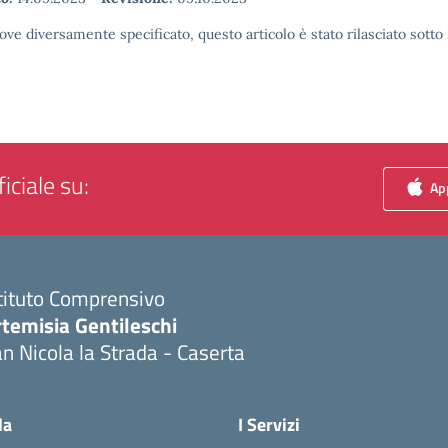
ove diversamente specificato, questo articolo è stato rilasciato sott
iciale su:
App
tituto Comprensivo
temisia Gentileschi
n Nicola la Strada - Caserta
Visita la pagina iniziale della scuola
la
I Servizi