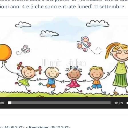
zioni anni 4 e 5 che sono entrate lunedì 11 settembre.
:00
01:09
o:
14.09.2023
-
Revisione:
09.10.2023