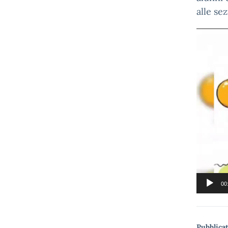
alle se
Video
Player
00
Pubblicat