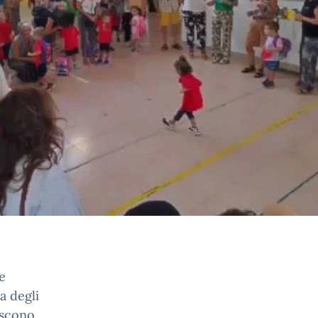
e
za degli
iscono