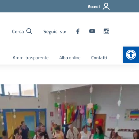
Accedi
Cerca
Seguici su:
Apr
Amm. trasparente
Albo online
Contatti