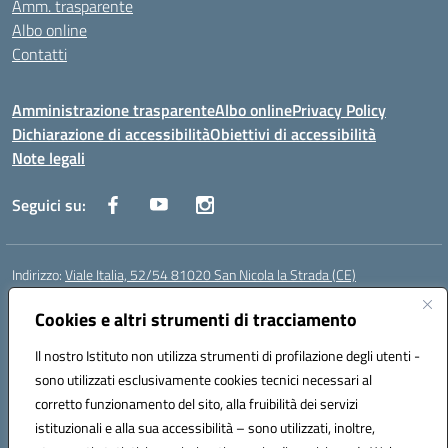
Amm. trasparente
Albo online
Contatti
Amministrazione trasparente
Albo online
Privacy Policy
Dichiarazione di accessibilità
Obiettivi di accessibilità
Note legali
Seguici su:
Indirizzo:
Viale Italia, 52/54 81020 San Nicola la Strada (CE)
Centralino:
0823452954
Email:
ceic86700d@istruzione.it
Posta elettronica certificata (PEC):
Cookies e altri strumenti di tracciamento
ceic86700d@pec.istruzione.it
Codice fiscale: 93081990611
Il nostro Istituto non utilizza strumenti di profilazione degli utenti -
Codice meccanografico:
CEIC86700D
sono utilizzati esclusivamente cookies tecnici necessari al
Codice Indice delle Pubbliche Amministrazioni (IPA): istsc_ceic86700d
corretto funzionamento del sito, alla fruibilità dei servizi
Codice unico di fatturazione (CUF): XLWGV9
istituzionali e alla sua accessibilità – sono utilizzati, inoltre,