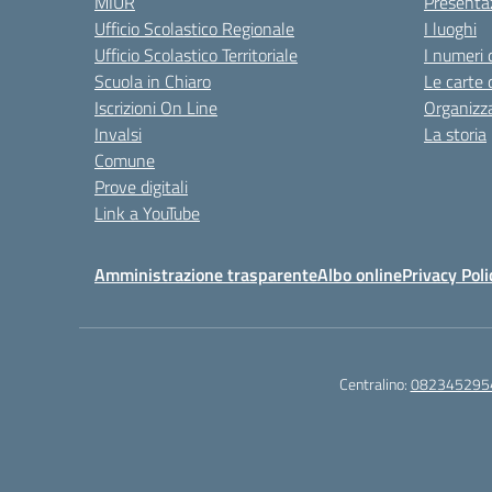
MIUR
Presenta
Ufficio Scolastico Regionale
I luoghi
Ufficio Scolastico Territoriale
I numeri 
Scuola in Chiaro
Le carte 
Iscrizioni On Line
Organizz
Invalsi
La storia
Comune
Prove digitali
Link a YouTube
Amministrazione trasparente
Albo online
Privacy Poli
Centralino:
082345295