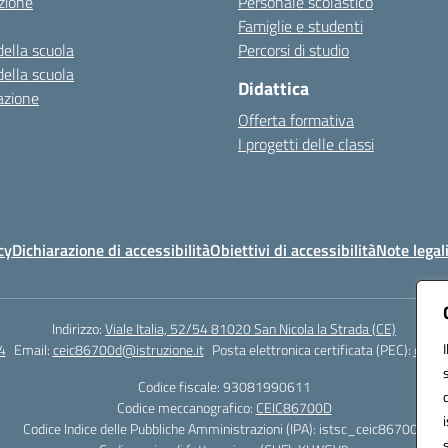
zione
Personale scolastico
Famiglie e studenti
della scuola
Percorsi di studio
della scuola
Didattica
azione
Offerta formativa
I progetti delle classi
cy
Dichiarazione di accessibilità
Obiettivi di accessibilità
Note legal
Indirizzo:
Viale Italia, 52/54 81020 San Nicola la Strada (CE)
4
Email:
ceic86700d@istruzione.it
Posta elettronica certificata (PEC):
ceic8
Codice fiscale: 93081990611
Codice meccanografico:
CEIC86700D
Codice Indice delle Pubbliche Amministrazioni (IPA): istsc_ceic86700d