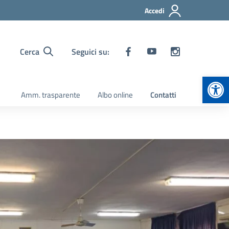
Accedi
Cerca
Seguici su:
Apr
Amm. trasparente
Albo online
Contatti