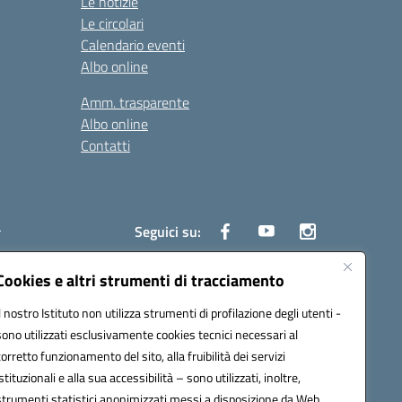
Le notizie
Le circolari
Calendario eventi
Albo online
Amm. trasparente
Albo online
Contatti
i
Seguici su:
Cookies e altri strumenti di tracciamento
Il nostro Istituto non utilizza strumenti di profilazione degli utenti -
6700d@pec.istruzione.it
sono utilizzati esclusivamente cookies tecnici necessari al
corretto funzionamento del sito, alla fruibilità dei servizi
istituzionali e alla sua accessibilità – sono utilizzati, inoltre,
strumenti statistici anonimizzati messi a disposizione da Web