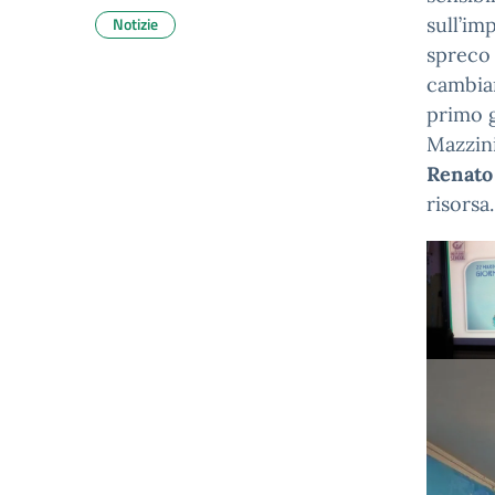
Notizie
sull’im
spreco 
cambiam
primo g
Mazzin
Renato 
risorsa