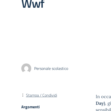
Wwf
Personale scolastico
Stampa / Condividi
In occa
Day)
, g
Argomenti
sensibi