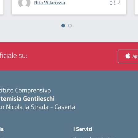
Rita Villarossa
0
iciale su:
App
tituto Comprensivo
temisia Gentileschi
n Nicola la Strada - Caserta
Visita la pagina iniziale della scuola
la
I Servizi