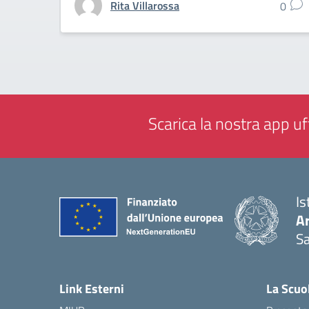
Rita Villarossa
0
Scarica la nostra app uff
Is
Ar
Sa
— 
Link Esterni
La Scuo