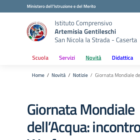
Vai ai contenuti
Vai al menu di navigazione
Vai al footer
Ministero dell'Istruzione e del Merito
Istituto Comprensivo
Artemisia Gentileschi
San Nicola la Strada - Caserta
Scuola
Servizi
Novità
Didattica
Home
Novità
Notizie
Giornata Mondiale del
Giornata Mondiale
dell’Acqua: incontro