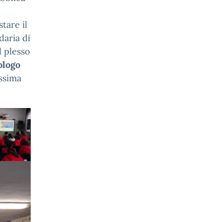
tare il
daria di
l plesso
ologo
ssima