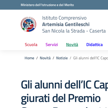
Vai ai contenuti
Vai al menu di navigazione
Vai al footer
Ministero dell'Istruzione e del Merito
Istituto Comprensivo
Artemisia Gentileschi
San Nicola la Strada - Caserta
Scuola
Servizi
Novità
Didattica
Home
Novità
Notizie
Gli alunni dell’IC Cap
Gli alunni dell’IC Cap
giurati del Premio