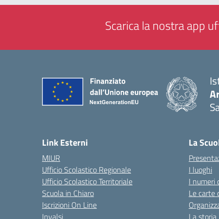
Scarica la nostra app uff
Is
Ar
Sa
— 
Link Esterni
La Scuo
MIUR
Presenta
Ufficio Scolastico Regionale
I luoghi
Ufficio Scolastico Territoriale
I numeri 
Scuola in Chiaro
Le carte 
Iscrizioni On Line
Organizz
Invalsi
La storia