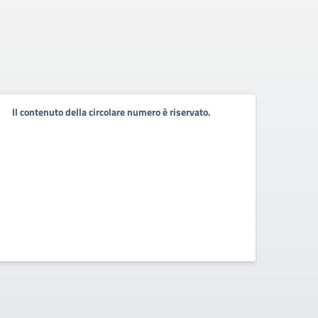
Gioc
Il contenuto della circolare numero è riservato.
Nazi
Olim
2026
Ottima
Schiav