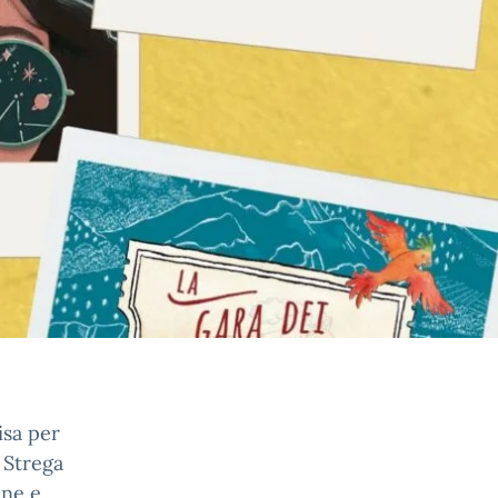
isa per
 Strega
one e