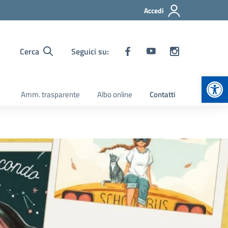
Accedi
Cerca
Seguici su:
Apr
Amm. trasparente
Albo online
Contatti