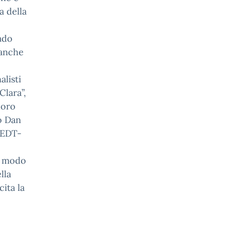
a della
ado
 anche
alisti
Clara”,
loro
to Dan
(EDT-
o modo
lla
ita la