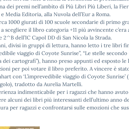
a dei premi nell’ambito di Più Libri Più Liberi, la Fier
 e Media Editoria, alla Nuvola dell’Eur a Roma.
irca 1000 giurati di 100 scuole secondarie di primo gr
e a scegliere il libro categoria +11 più avvincente c’era
se 2^B dell’IC Capol DD di San Nicola la Strada.
ni, divisi in gruppi di lettura, hanno letto i tre libri fin
redibile viaggio di Coyote Sunrise”, “Le stelle secondo 
a dei cartografi”), hanno preso appunti ed esposto le 
ioni per poi votare il libro preferito. A vincere è sta
art con ‘L’imprevedibile viaggio di Coyote Sunrise’ 
golo), tradotto da Aurelia Martelli.
rienza indimenticabile per i ragazzi che hanno avut
ere alcuni dei libri più interessanti dell’ultimo anno de
tura per ragazzi e confrontarsi sulle emozioni che susc