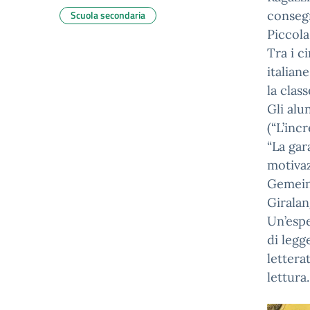
Scuola secondaria
consegn
Piccola
Tra i c
italian
la clas
Gli alun
(“L’inc
“La gar
motivaz
Gemeinh
Giralan
Un’espe
di legg
lettera
lettura.