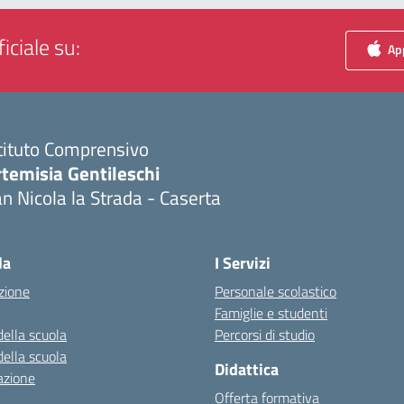
iciale su:
App
tituto Comprensivo
temisia Gentileschi
n Nicola la Strada - Caserta
Visita la pagina iniziale della scuola
la
I Servizi
zione
Personale scolastico
Famiglie e studenti
della scuola
Percorsi di studio
della scuola
Didattica
azione
Offerta formativa