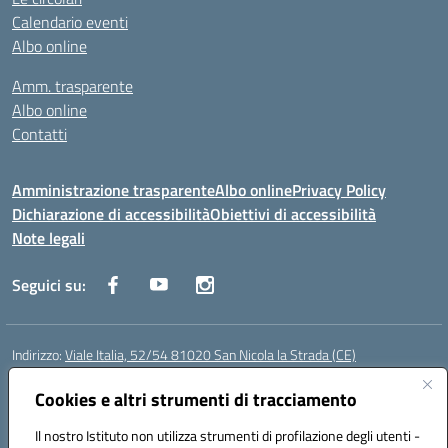
Calendario eventi
Albo online
Amm. trasparente
Albo online
Contatti
Amministrazione trasparente
Albo online
Privacy Policy
Dichiarazione di accessibilità
Obiettivi di accessibilità
Note legali
Seguici su:
Indirizzo:
Viale Italia, 52/54 81020 San Nicola la Strada (CE)
Centralino:
0823452954
Email:
ceic86700d@istruzione.it
Posta elettronica certificata (PEC):
Cookies e altri strumenti di tracciamento
ceic86700d@pec.istruzione.it
Codice fiscale: 93081990611
Il nostro Istituto non utilizza strumenti di profilazione degli utenti -