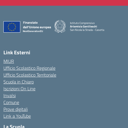
Istituto Comprensivo
Artemisia Gentileschi
San Nicola la Strada - Caserta
— Visita la pagina iniziale della scuola
Link Esterni
MIUR
Ufficio Scolastico Regionale
Ufficio Scolastico Territoriale
Scuola in Chiaro
Iscrizioni On Line
Invalsi
Comune
Prove digitali
Link a YouTube
La Scuola