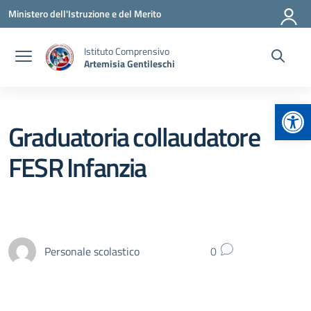
Vai ai contenuti
Vai al menu di navigazione
Vai al footer
Ministero dell'Istruzione e del Merito
Istituto Comprensivo
Artemisia Gentileschi
Apr
Graduatoria collaudatore
FESR Infanzia
Personale scolastico
0