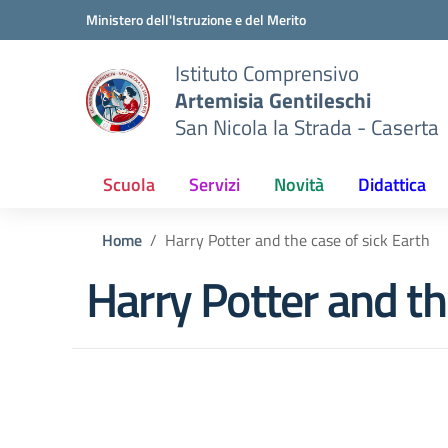
Vai ai contenuti
Vai al menu di navigazione
Vai al footer
Ministero dell'Istruzione e del Merito
Istituto Comprensivo
Artemisia Gentileschi
San Nicola la Strada - Caserta
Scuola
Servizi
Novità
Didattica
Home
Harry Potter and the case of sick Earth
Harry Potter and th