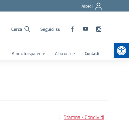
Accedi
Cerca
Seguici su:
Apr
Amm. trasparente
Albo online
Contatti
Stampa / Condividi