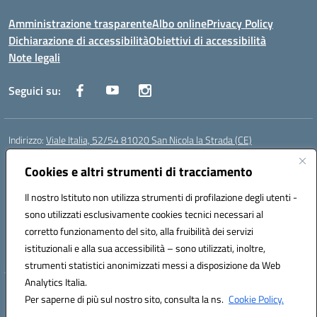
Amministrazione trasparente
Albo online
Privacy Policy
Dichiarazione di accessibilità
Obiettivi di accessibilità
Note legali
Seguici su:
Indirizzo:
Viale Italia, 52/54 81020 San Nicola la Strada (CE)
Centralino:
0823452954
Email:
ceic86700d@istruzione.it
Cookies e altri strumenti di tracciamento
Posta elettronica certificata (PEC):
ceic86700d@pec.istruzione.it
Codice fiscale: 93081990611
Il nostro Istituto non utilizza strumenti di profilazione degli utenti -
Codice meccanografico:
CEIC86700D
sono utilizzati esclusivamente cookies tecnici necessari al
Codice Indice delle Pubbliche Amministrazioni (IPA): istsc_ceic86700d
corretto funzionamento del sito, alla fruibilità dei servizi
Codice unico di fatturazione (CUF): XLWGV9
istituzionali e alla sua accessibilità – sono utilizzati, inoltre,
strumenti statistici anonimizzati messi a disposizione da Web
Analytics Italia.
Hosting & Powered by 3D Solution S.r.l.
Per saperne di più sul nostro sito, consulta la ns.
Cookie Policy.
Concept & Design by Designers Italia