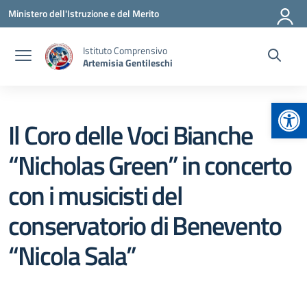
Vai ai contenuti
Vai al menu di navigazione
Vai al footer
Ministero dell'Istruzione e del Merito
Istituto Comprensivo
Artemisia Gentileschi
Apr
Il Coro delle Voci Bianche
“Nicholas Green” in concerto
con i musicisti del
conservatorio di Benevento
“Nicola Sala”