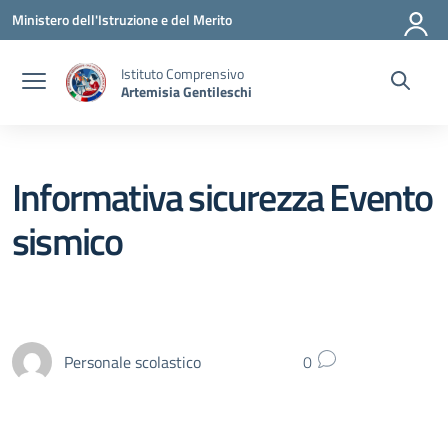
Vai ai contenuti
Vai al menu di navigazione
Vai al footer
Ministero dell'Istruzione e del Merito
Istituto Comprensivo
Artemisia Gentileschi
Informativa sicurezza Evento
sismico
Personale scolastico
0