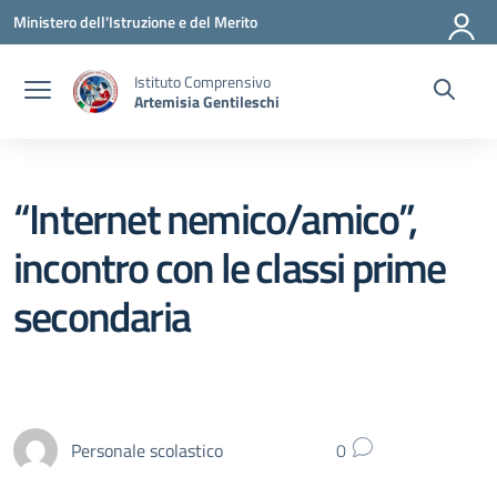
Vai ai contenuti
Vai al menu di navigazione
Vai al footer
Ministero dell'Istruzione e del Merito
Istituto Comprensivo
Artemisia Gentileschi
“Internet nemico/amico”,
incontro con le classi prime
secondaria
Personale scolastico
0