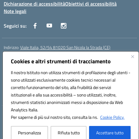
Dichiarazione di accessibilità
Obiettivi di accessibilità
Note legali
Seguici su:
Indirizzo:
Viale Italia, 52/54 81020 San Nicola la Strada (CE)
Centralino:
0823452954
Email:
ceic86700d@istruzione.it
Posta elettronica certificata (PEC):
Cookies e altri strumenti di tracciamento
ceic86700d@pec.istruzione.it
Codice fiscale: 93081990611
Il nostro Istituto non utilizza strumenti di profilazione degli utenti -
Codice meccanografico:
CEIC86700D
sono utilizzati esclusivamente cookies tecnici necessari al
Codice Indice delle Pubbliche Amministrazioni (IPA): istsc_ceic86700d
corretto funzionamento del sito, alla fruibilità dei servizi
Codice unico di fatturazione (CUF): XLWGV9
istituzionali e alla sua accessibilità – sono utilizzati, inoltre,
strumenti statistici anonimizzati messi a disposizione da Web
Analytics Italia.
Hosting & Powered by 3D Solution S.r.l.
Per saperne di più sul nostro sito, consulta la ns.
Cookie Policy.
Concept & Design by Designers Italia
Personalizza
Rifiuta tutto
Accettare tutto