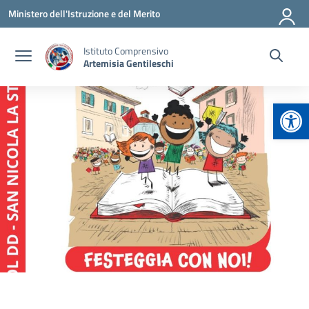
Vai ai contenuti
Vai al menu di navigazione
Vai al footer
Ministero dell'Istruzione e del Merito
Istituto Comprensivo
Artemisia Gentileschi
Apr