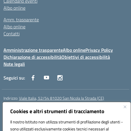
Calendario eventi
Albo online
Amm. trasparente
Albo online
Contatti
Amministrazione trasparente
Albo online
Privacy Policy
Dichiarazione di accessibilità
Obiettivi di accessibilità
Note legali
Seguici su:
Indirizzo:
Viale Italia, 52/54 81020 San Nicola la Strada (CE)
Centralino:
0823452954
Email:
ceic86700d@istruzione.it
Posta elettronica certificata (PEC):
Cookies e altri strumenti di tracciamento
ceic86700d@pec.istruzione.it
Codice fiscale: 93081990611
Il nostro Istituto non utilizza strumenti di profilazione degli utenti -
Codice meccanografico:
CEIC86700D
sono utilizzati esclusivamente cookies tecnici necessari al