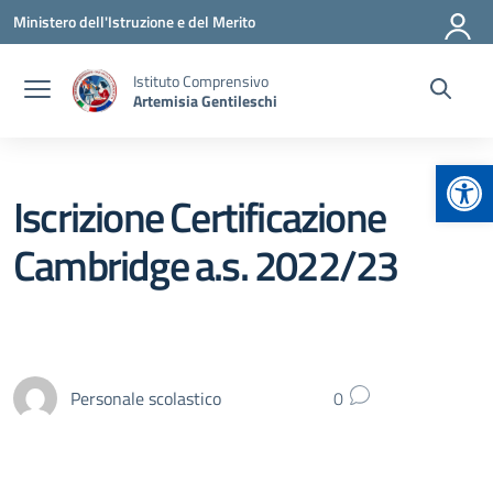
Vai ai contenuti
Vai al menu di navigazione
Vai al footer
Ministero dell'Istruzione e del Merito
Istituto Comprensivo
Artemisia Gentileschi
Apr
Iscrizione Certificazione
Cambridge a.s. 2022/23
Personale scolastico
0