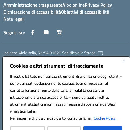
Amministrazione trasparente
Albo online
Privacy Policy
Dichiarazione di accessibilità
Obiettivi di accessibilità
Note legali
Seguici su:
Indirizzo:
Viale Italia, 52/54 81020 San Nicola la Strada (CE)
Centralino:
0823452954
Email:
ceic86700d@istruzione.it
Cookies e altri strumenti di tracciamento
Posta elettronica certificata (PEC):
ceic86700d@pec.istruzione.it
Codice fiscale: 93081990611
Il nostro Istituto non utilizza strumenti di profilazione degli utenti -
Codice meccanografico:
CEIC86700D
sono utilizzati esclusivamente cookies tecnici necessari al
Codice Indice delle Pubbliche Amministrazioni (IPA): istsc_ceic86700d
corretto funzionamento del sito, alla fruibilità dei servizi
Codice unico di fatturazione (CUF): XLWGV9
istituzionali e alla sua accessibilità – sono utilizzati, inoltre,
strumenti statistici anonimizzati messi a disposizione da Web
Analytics Italia.
Hosting & Powered by 3D Solution S.r.l.
Per saperne di più sul nostro sito, consulta la ns.
Cookie Policy.
Concept & Design by Designers Italia