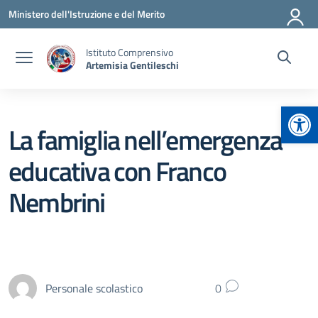
Vai ai contenuti
Vai al menu di navigazione
Vai al footer
Ministero dell'Istruzione e del Merito
Istituto Comprensivo
Artemisia Gentileschi
Apr
La famiglia nell’emergenza
educativa con Franco
Nembrini
Personale scolastico
0