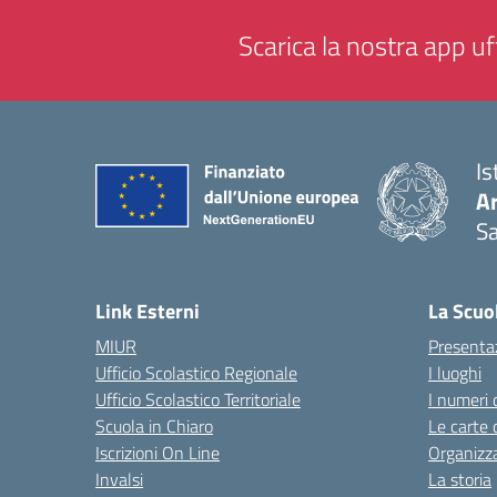
Scarica la nostra app uff
Is
Ar
Sa
— 
Link Esterni
La Scuo
MIUR
Presenta
Ufficio Scolastico Regionale
I luoghi
Ufficio Scolastico Territoriale
I numeri 
Scuola in Chiaro
Le carte 
Iscrizioni On Line
Organizz
Invalsi
La storia