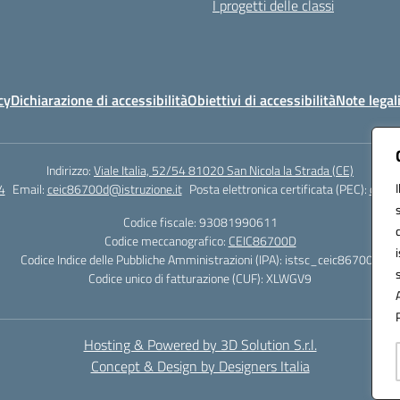
I progetti delle classi
cy
Dichiarazione di accessibilità
Obiettivi di accessibilità
Note legal
Indirizzo:
Viale Italia, 52/54 81020 San Nicola la Strada (CE)
4
Email:
ceic86700d@istruzione.it
Posta elettronica certificata (PEC):
ceic8
Codice fiscale: 93081990611
Codice meccanografico:
CEIC86700D
Codice Indice delle Pubbliche Amministrazioni (IPA): istsc_ceic86700d
Codice unico di fatturazione (CUF): XLWGV9
Hosting & Powered by 3D Solution S.r.l.
Concept & Design by Designers Italia