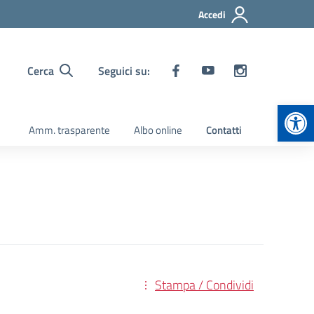
Accedi
Cerca
Seguici su:
Apr
Amm. trasparente
Albo online
Contatti
Stampa / Condividi