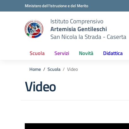
Vai ai contenuti
Vai al menu di navigazione
Vai al footer
Ministero dell'Istruzione e del Merito
Istituto Comprensivo
Artemisia Gentileschi
San Nicola la Strada - Caserta
Scuola
Servizi
Novità
Didattica
Home
Scuola
Video
Video