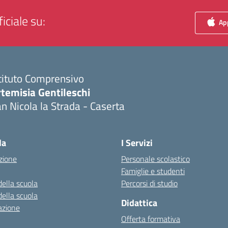
iciale su:
App
tituto Comprensivo
temisia Gentileschi
n Nicola la Strada - Caserta
Visita la pagina iniziale della scuola
la
I Servizi
zione
Personale scolastico
Famiglie e studenti
della scuola
Percorsi di studio
della scuola
Didattica
azione
Offerta formativa