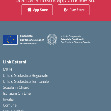
App Store
Play Store
Istituto Comprensivo
Artemisia Gentileschi
San Nicola la Strada - Caserta
— Visita la pagina iniziale della scuola
Link Esterni
MIUR
Ufficio Scolastico Regionale
Ufficio Scolastico Territoriale
Scuola in Chiaro
Iscrizioni On Line
Invalsi
Comune