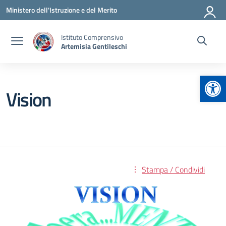
Vai ai contenuti
Vai al menu di navigazione
Vai al footer
Ministero dell'Istruzione e del Merito
Istituto Comprensivo
Artemisia Gentileschi
Apr
Vision
Stampa / Condividi