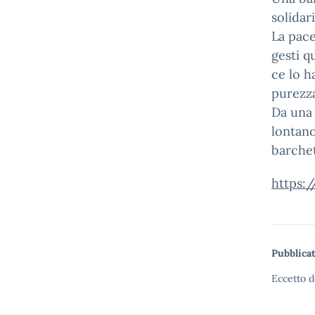
solidar
La pace
gesti q
ce lo h
purezza
Da una 
lontano
barchet
https:
Pubblicat
Eccetto d