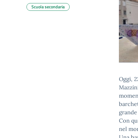
Scuola secondaria
Oggi, 2
Mazzini
momento
barchet
grande
Con que
nel mon
Una bar