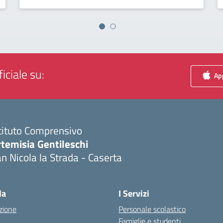
iciale su:
App
tituto Comprensivo
temisia Gentileschi
n Nicola la Strada - Caserta
Visita la pagina iniziale della scuola
la
I Servizi
zione
Personale scolastico
Famiglie e studenti