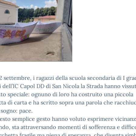
2 settembre, i ragazzi della scuola secondaria di I gr
 dell’IC Capol DD di San Nicola la Strada hanno vissu
 speciale: ognuno di loro ha costruito una piccola
ta di carta e ha scritto sopra una parola che racchiu
 sogno: pace.
sto semplice gesto hanno voluto esprimere vicinanza
do, sta attraversando momenti di sofferenza e diffico
chetta fragile ma piena di speranza, che diventa sim