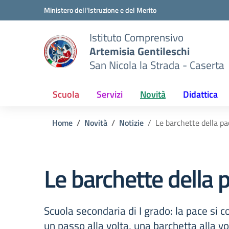
Vai ai contenuti
Vai al menu di navigazione
Vai al footer
Ministero dell'Istruzione e del Merito
Istituto Comprensivo
Artemisia Gentileschi
San Nicola la Strada - Caserta
Scuola
Servizi
Novità
Didattica
Home
Novità
Notizie
Le barchette della pa
Le barchette della 
Scuola secondaria di I grado: la pace si c
un passo alla volta, una barchetta alla vo