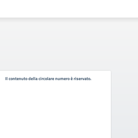
Gioc
Il contenuto della circolare numero è riservato.
Nazi
Olim
2026
Ottima
Schiav