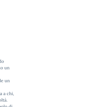
ado
to un
de un
 a chi,
ltà.
bolo di