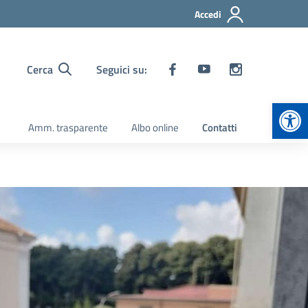
Accedi
Cerca
Seguici su:
Apr
Amm. trasparente
Albo online
Contatti