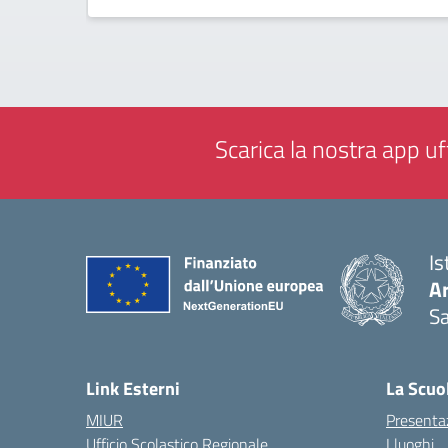
Scarica la nostra app uff
Is
Ar
Sa
— 
Link Esterni
La Scuo
MIUR
Presenta
Ufficio Scolastico Regionale
I luoghi