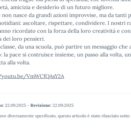
ietà, amicizia e desiderio di un futuro migliore.
 non nasce da grandi azioni improvvise, ma da tanti p
uotidiani: ascoltare, rispettare, condividere. I nostri r
anno ricordato con la forza della loro creatività e con
 dei loro pensieri.
classe, da una scuola, può partire un messaggio che a
: la pace si costruisce insieme, un passo alla volta, u
ta alla volta.
//youtu.be/VmWCfQAsY2A
o:
22.09.2025
-
Revisione:
22.09.2025
ove diversamente specificato, questo articolo è stato rilasciato sott