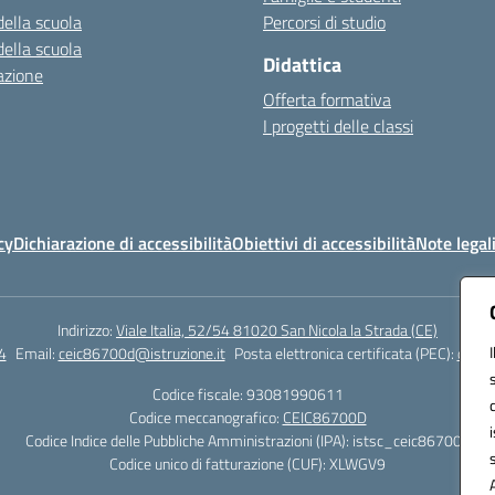
della scuola
Percorsi di studio
della scuola
Didattica
azione
Offerta formativa
I progetti delle classi
cy
Dichiarazione di accessibilità
Obiettivi di accessibilità
Note legal
Indirizzo:
Viale Italia, 52/54 81020 San Nicola la Strada (CE)
4
Email:
ceic86700d@istruzione.it
Posta elettronica certificata (PEC):
ceic8
Codice fiscale: 93081990611
Codice meccanografico:
CEIC86700D
Codice Indice delle Pubbliche Amministrazioni (IPA): istsc_ceic86700d
Codice unico di fatturazione (CUF): XLWGV9