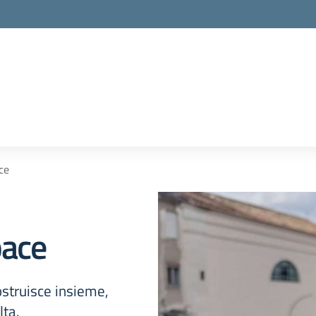
ce
pace
ostruisce insieme,
lta.