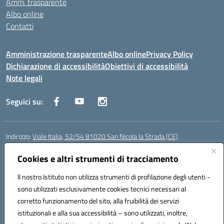
Amm. trasparente
Albo online
Contatti
Amministrazione trasparente
Albo online
Privacy Policy
Dichiarazione di accessibilità
Obiettivi di accessibilità
Note legali
Seguici su:
Indirizzo:
Viale Italia, 52/54 81020 San Nicola la Strada (CE)
Centralino:
0823452954
Email:
ceic86700d@istruzione.it
Posta elettronica certificata (PEC):
Cookies e altri strumenti di tracciamento
ceic86700d@pec.istruzione.it
Codice fiscale: 93081990611
Il nostro Istituto non utilizza strumenti di profilazione degli utenti -
Codice meccanografico:
CEIC86700D
sono utilizzati esclusivamente cookies tecnici necessari al
Codice Indice delle Pubbliche Amministrazioni (IPA): istsc_ceic86700d
corretto funzionamento del sito, alla fruibilità dei servizi
Codice unico di fatturazione (CUF): XLWGV9
istituzionali e alla sua accessibilità – sono utilizzati, inoltre,