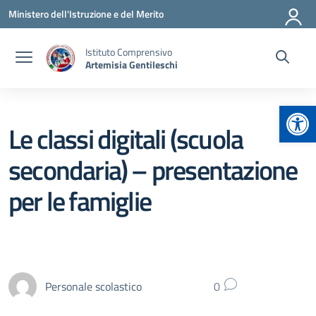
Vai ai contenuti
Vai al menu di navigazione
Vai al footer
Ministero dell'Istruzione e del Merito
Istituto Comprensivo
Artemisia Gentileschi
Apr
Le classi digitali (scuola
secondaria) – presentazione
per le famiglie
Personale scolastico
0