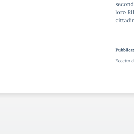
seconde
loro RI
cittadin
Pubblicat
Eccetto d