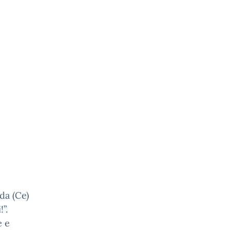
da (Ce)
”.
e e