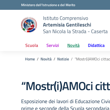
Vai ai contenuti
Vai al menu di navigazione
Vai al footer
Ministero dell'Istruzione e del Merito
Istituto Comprensivo
Artemisia Gentileschi
San Nicola la Strada - Caserta
Scuola
Servizi
Novità
Didattica
Home
Novità
Notizie
“Mostr(i)AMOci cittad
“Mostr(i)AMOci citt
Esposizione dei lavori di Educazione Civic
prime e seconde della Scuola secondaria 