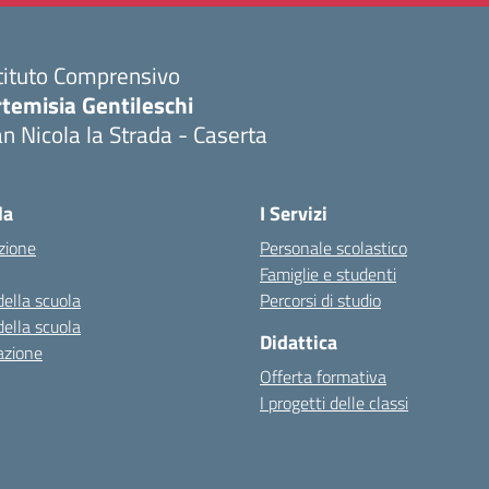
tituto Comprensivo
temisia Gentileschi
n Nicola la Strada - Caserta
Visita la pagina iniziale della scuola
la
I Servizi
zione
Personale scolastico
Famiglie e studenti
della scuola
Percorsi di studio
della scuola
Didattica
azione
Offerta formativa
I progetti delle classi