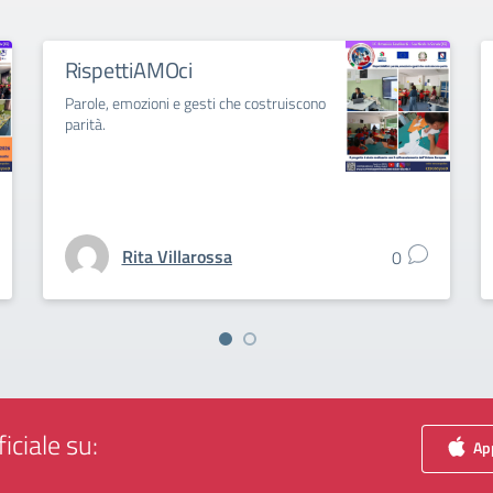
RispettiAMOci
Parole, emozioni e gesti che costruiscono
parità.
Rita Villarossa
0
iciale su:
App