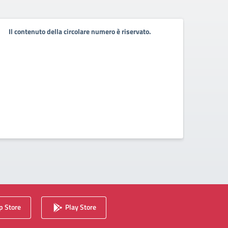
Gioc
Il contenuto della circolare numero è riservato.
Nazi
Olim
2026
Ottima
Schiav
 Store
Play Store