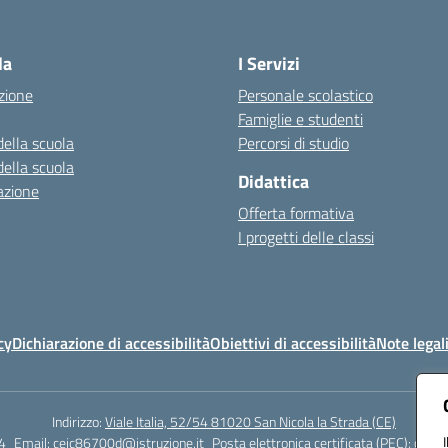
Visita la pagina iniziale della scuola
la
I Servizi
zione
Personale scolastico
Famiglie e studenti
della scuola
Percorsi di studio
della scuola
Didattica
azione
Offerta formativa
I progetti delle classi
cy
Dichiarazione di accessibilità
Obiettivi di accessibilità
Note legal
Indirizzo:
Viale Italia, 52/54 81020 San Nicola la Strada (CE)
4
Email:
ceic86700d@istruzione.it
Posta elettronica certificata (PEC):
ceic8