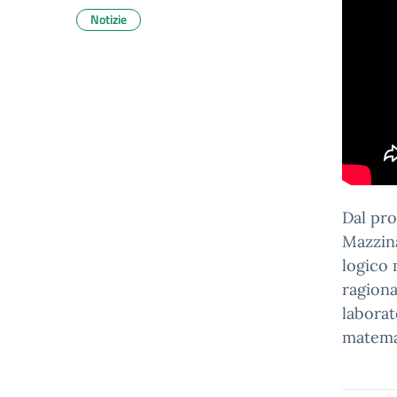
Notizie
Dal pro
Mazzina
logico 
ragiona
laborat
matemat