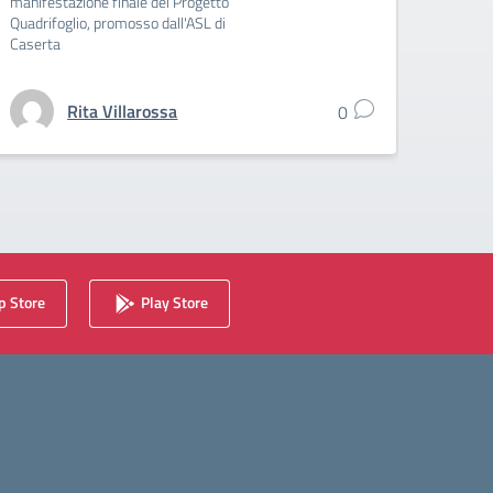
manifestazione finale del Progetto
definit
Quadrifoglio, promosso dall'ASL di
Caserta
Rita Villarossa
0
 Store
Play Store