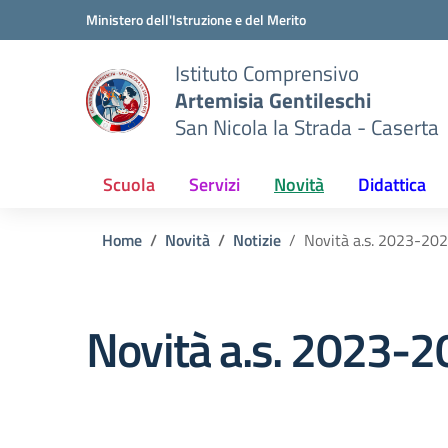
Vai ai contenuti
Vai al menu di navigazione
Vai al footer
Ministero dell'Istruzione e del Merito
Istituto Comprensivo
Artemisia Gentileschi
San Nicola la Strada - Caserta
Scuola
Servizi
Novità
Didattica
Home
Novità
Notizie
Novità a.s. 2023-2024
Novità a.s. 2023-20