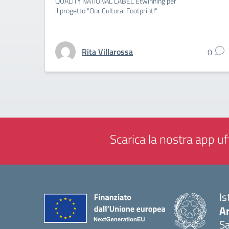
QUALITY NATIONAL LABEL Etwinning per
il progetto “Our Cultural Footprint!"
Rita Villarossa
0
Scarica la nostra app uff
Is
Ar
Sa