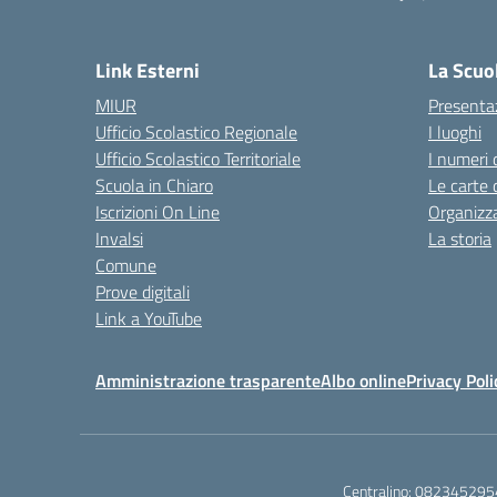
— 
Link Esterni
La Scuo
MIUR
Presenta
Ufficio Scolastico Regionale
I luoghi
Ufficio Scolastico Territoriale
I numeri 
Scuola in Chiaro
Le carte 
Iscrizioni On Line
Organizz
Invalsi
La storia
Comune
Prove digitali
Link a YouTube
Amministrazione trasparente
Albo online
Privacy Poli
Centralino:
082345295