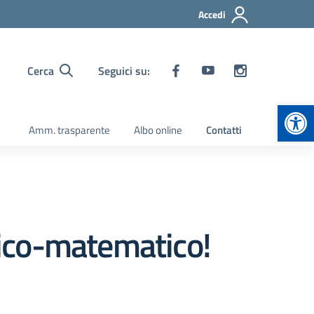
Accedi
Cerca
Seguici su:
Apr
Amm. trasparente
Albo online
Contatti
ogico-matematico!