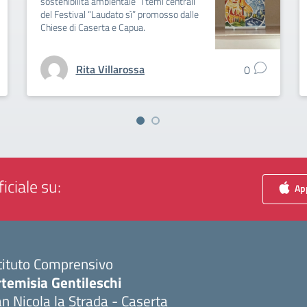
sostenibilità ambientale” i temi centrali
del Festival “Laudato sì” promosso dalle
Chiese di Caserta e Capua.
Rita Villarossa
0
iciale su:
App
tituto Comprensivo
temisia Gentileschi
n Nicola la Strada - Caserta