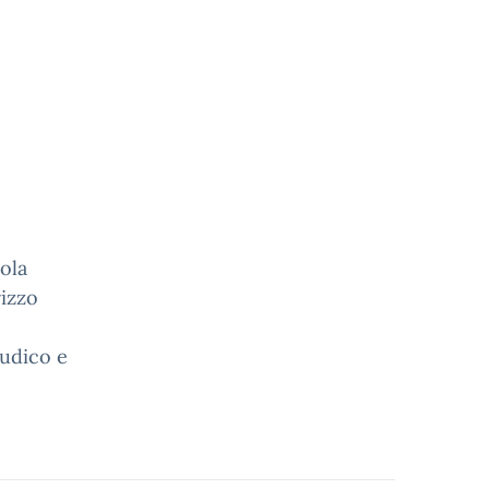
ola
rizzo
ludico e