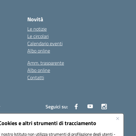
Novità
Le notizie
Le circolari
Calendario eventi
Albo online
Amm. trasparente
Albo online
Contatti
i
Seguici su:
Cookies e altri strumenti di tracciamento
Il nostro Istituto non utilizza strumenti di profilazione degli utenti -
6700d@pec.istruzione.it