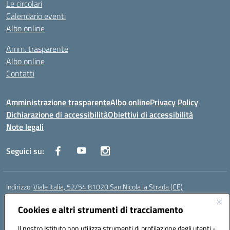
Le circolari
Calendario eventi
Albo online
Amm. trasparente
Albo online
Contatti
Amministrazione trasparente
Albo online
Privacy Policy
Dichiarazione di accessibilità
Obiettivi di accessibilità
Note legali
Seguici su:
Indirizzo:
Viale Italia, 52/54 81020 San Nicola la Strada (CE)
Centralino:
0823452954
Email:
ceic86700d@istruzione.it
Posta elettronica certificata (PEC):
Cookies e altri strumenti di tracciamento
ceic86700d@pec.istruzione.it
Codice fiscale: 93081990611
Il nostro Istituto non utilizza strumenti di profilazione degli utenti -