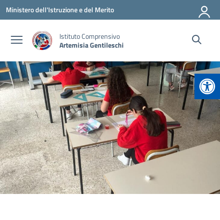
Vai ai contenuti
Vai al menu di navigazione
Vai al footer
Ministero dell'Istruzione e del Merito
Istituto Comprensivo
Artemisia Gentileschi
Apr