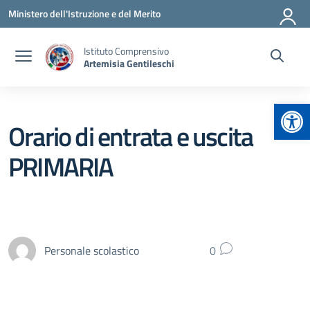
Vai ai contenuti
Vai al menu di navigazione
Vai al footer
Ministero dell'Istruzione e del Merito
Istituto Comprensivo
Artemisia Gentileschi
Apr
Orario di entrata e uscita
PRIMARIA
Personale scolastico
0