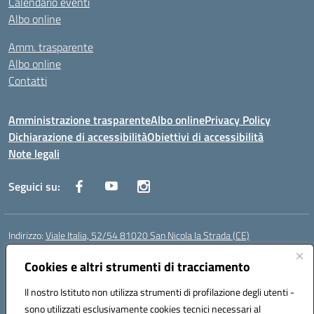
Calendario eventi
Albo online
Amm. trasparente
Albo online
Contatti
Amministrazione trasparente
Albo online
Privacy Policy
Dichiarazione di accessibilità
Obiettivi di accessibilità
Note legali
Seguici su:
Indirizzo:
Viale Italia, 52/54 81020 San Nicola la Strada (CE)
Centralino:
0823452954
Email:
ceic86700d@istruzione.it
Posta elettronica certificata (PEC):
Cookies e altri strumenti di tracciamento
ceic86700d@pec.istruzione.it
Codice fiscale: 93081990611
Il nostro Istituto non utilizza strumenti di profilazione degli utenti -
Codice meccanografico:
CEIC86700D
sono utilizzati esclusivamente cookies tecnici necessari al