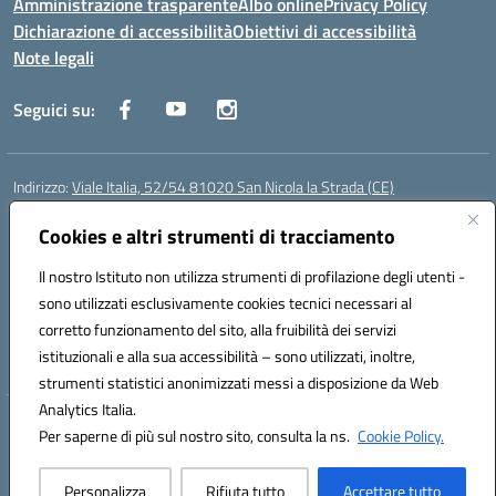
Amministrazione trasparente
Albo online
Privacy Policy
Dichiarazione di accessibilità
Obiettivi di accessibilità
Note legali
Seguici su:
Indirizzo:
Viale Italia, 52/54 81020 San Nicola la Strada (CE)
Centralino:
0823452954
Email:
ceic86700d@istruzione.it
Posta elettronica certificata (PEC):
Cookies e altri strumenti di tracciamento
ceic86700d@pec.istruzione.it
Codice fiscale: 93081990611
Il nostro Istituto non utilizza strumenti di profilazione degli utenti -
Codice meccanografico:
CEIC86700D
sono utilizzati esclusivamente cookies tecnici necessari al
Codice Indice delle Pubbliche Amministrazioni (IPA): istsc_ceic86700d
corretto funzionamento del sito, alla fruibilità dei servizi
Codice unico di fatturazione (CUF): XLWGV9
istituzionali e alla sua accessibilità – sono utilizzati, inoltre,
strumenti statistici anonimizzati messi a disposizione da Web
Analytics Italia.
Hosting & Powered by 3D Solution S.r.l.
Per saperne di più sul nostro sito, consulta la ns.
Cookie Policy.
Concept & Design by Designers Italia
Personalizza
Rifiuta tutto
Accettare tutto