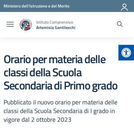
Vai ai contenuti
Vai al menu di navigazione
Vai al footer
Ministero dell'Istruzione e del Merito
Istituto Comprensivo
Artemisia Gentileschi
Apr
Orario per materia delle
classi della Scuola
Secondaria di Primo grado
Pubblicato il nuovo orario per materia delle
classi della Scuola Secondaria di I grado in
vigore dal 2 ottobre 2023