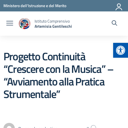
Vai ai contenuti
Vai al menu di navigazione
Vai al footer
Ministero dell'Istruzione e del Merito
Istituto Comprensivo
Artemisia Gentileschi
Apr
Progetto Continuità
“Crescere con la Musica” –
“Avviamento alla Pratica
Strumentale”