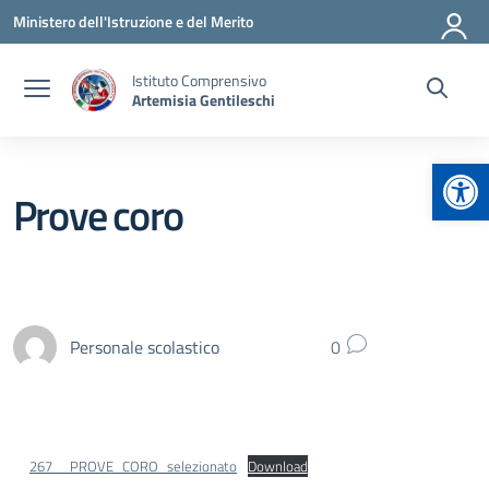
Vai ai contenuti
Vai al menu di navigazione
Vai al footer
Ministero dell'Istruzione e del Merito
Istituto Comprensivo
Artemisia Gentileschi
Apr
Prove coro
Personale scolastico
0
267__PROVE_CORO_selezionato
Download