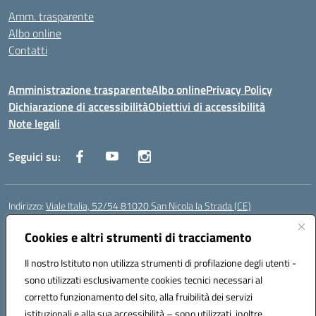
Amm. trasparente
Albo online
Contatti
Amministrazione trasparente
Albo online
Privacy Policy
Dichiarazione di accessibilità
Obiettivi di accessibilità
Note legali
Seguici su:
Indirizzo:
Viale Italia, 52/54 81020 San Nicola la Strada (CE)
Centralino:
0823452954
Email:
ceic86700d@istruzione.it
Posta elettronica certificata (PEC):
Cookies e altri strumenti di tracciamento
ceic86700d@pec.istruzione.it
Codice fiscale: 93081990611
Il nostro Istituto non utilizza strumenti di profilazione degli utenti -
Codice meccanografico:
CEIC86700D
sono utilizzati esclusivamente cookies tecnici necessari al
Codice Indice delle Pubbliche Amministrazioni (IPA): istsc_ceic86700d
corretto funzionamento del sito, alla fruibilità dei servizi
Codice unico di fatturazione (CUF): XLWGV9
istituzionali e alla sua accessibilità – sono utilizzati, inoltre,